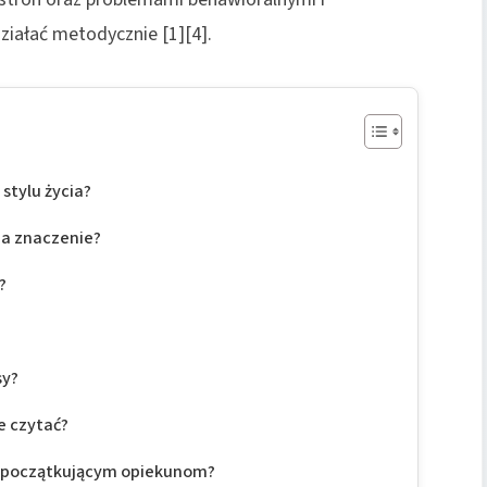
ziałać metodycznie [1][4].
stylu życia?
ma znaczenie?
?
sy?
je czytać?
i początkującym opiekunom?