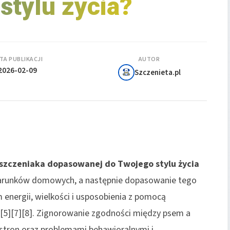
stylu życia?
TA PUBLIKACJI
AUTOR
2026-02-09
Szczenieta.pl
 szczeniaka dopasowanej do Twojego stylu życia
warunków domowych, a następnie dopasowanie tego
energii, wielkości i usposobienia z pomocą
4][5][7][8]. Zignorowanie zgodności między psem a
 stron oraz problemami behawioralnymi i