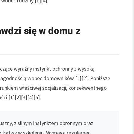
 wobec rodziny [1][4].
awdzi się w domu z
ączące wyraźny instynkt ochronny z wysoką
az łagodnością wobec domowników [1][2]. Poniższe
unkiem właściwej socjalizacji, konsekwentnego
ci [1][2][3][4][5].
łuszny, z silnym instynktem obronnym oraz
 Łatwy w szkoleniu. Wymaga regularnej