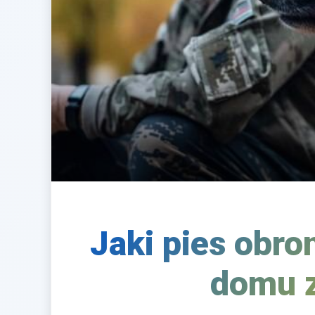
Jaki pies obro
domu z