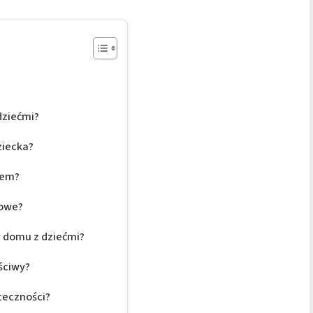
dziećmi?
ziecka?
rem?
zowe?
w domu z dziećmi?
ściwy?
teczności?