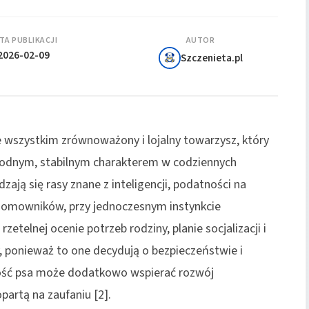
TA PUBLIKACJI
AUTOR
2026-02-09
Szczenieta.pl
 wszystkim zrównoważony i lojalny towarzysz, który
agodnym, stabilnym charakterem w codziennych
dzają się rasy znane z inteligencji, podatności na
 domowników, przy jednoczesnym instynkcie
etelnej ocenie potrzeb rodziny, planie socjalizacji i
, ponieważ to one decydują o bezpieczeństwie i
cność psa może dodatkowo wspierać rozwój
artą na zaufaniu [2].