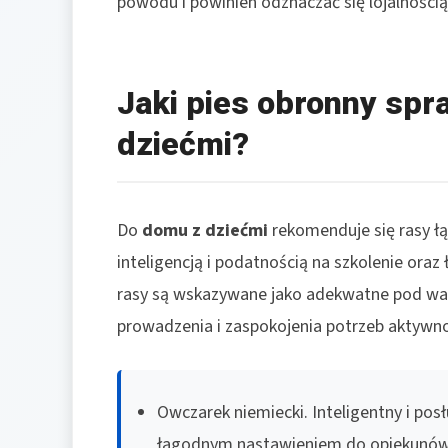
powodu i powinien odznaczać się lojalnością
Jaki pies obronny spr
dziećmi?
Do
domu z dziećmi
rekomenduje się rasy ł
inteligencją i podatnością na szkolenie or
rasy są wskazywane jako adekwatne pod war
prowadzenia i zaspokojenia potrzeb aktywnoś
Owczarek niemiecki. Inteligentny i pos
łagodnym nastawieniem do opiekunów.