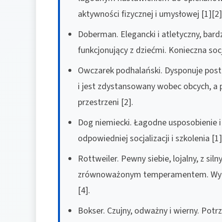
aktywności fizycznej i umysłowej [1][2]
Doberman. Elegancki i atletyczny, bardz
funkcjonujący z dziećmi. Konieczna socja
Owczarek podhalański. Dysponuje postur
i jest zdystansowany wobec obcych, a p
przestrzeni [2].
Dog niemiecki. Łagodne usposobienie i
odpowiedniej socjalizacji i szkolenia [1]
Rottweiler. Pewny siebie, lojalny, z si
zrównoważonym temperamentem. Wyma
[4].
Bokser. Czujny, odważny i wierny. Potr