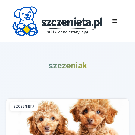
Przejdź
do
treści
Menu
szczeniak
SZCZENIĘTA