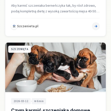
Aby karmić szczeniaka berneńczyka tak, by rósł zdrowo,
podaj kompletną dietę z wysoką zawartością mięsa 40-50
procent, właściwym stosunkiem wapnia…
Szczenieta.pl
SZCZENIĘTA
•
2026-03-12
6 min
Czym karmić szczeniaka domowe