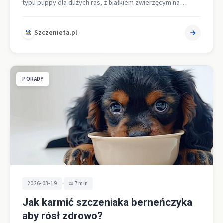
typu puppy dla dużych ras, z białkiem zwierzęcym na
pierwszym miejscu w składzie,…
Szczenieta.pl
PORADY
•
2026-03-19
7 min
Jak karmić szczeniaka berneńczyka
aby rósł zdrowo?