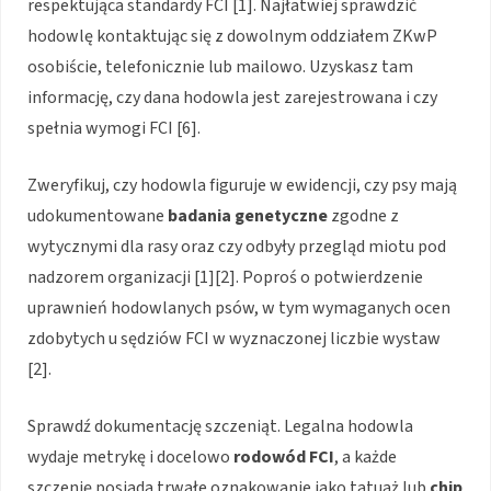
respektująca standardy FCI [1]. Najłatwiej sprawdzić
hodowlę kontaktując się z dowolnym oddziałem ZKwP
osobiście, telefonicznie lub mailowo. Uzyskasz tam
informację, czy dana hodowla jest zarejestrowana i czy
spełnia wymogi FCI [6].
Zweryfikuj, czy hodowla figuruje w ewidencji, czy psy mają
udokumentowane
badania genetyczne
zgodne z
wytycznymi dla rasy oraz czy odbyły przegląd miotu pod
nadzorem organizacji [1][2]. Poproś o potwierdzenie
uprawnień hodowlanych psów, w tym wymaganych ocen
zdobytych u sędziów FCI w wyznaczonej liczbie wystaw
[2].
Sprawdź dokumentację szczeniąt. Legalna hodowla
wydaje metrykę i docelowo
rodowód FCI
, a każde
szczenię posiada trwałe oznakowanie jako tatuaż lub
chip