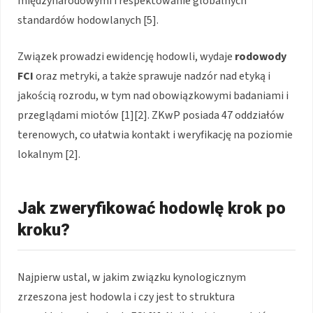
międzynarodowymi i respektowanie globalnych
standardów hodowlanych [5].
Związek prowadzi ewidencję hodowli, wydaje
rodowody
FCI
oraz metryki, a także sprawuje nadzór nad etyką i
jakością rozrodu, w tym nad obowiązkowymi badaniami i
przeglądami miotów [1][2]. ZKwP posiada 47 oddziałów
terenowych, co ułatwia kontakt i weryfikację na poziomie
lokalnym [2].
Jak zweryfikować hodowlę krok po
kroku?
Najpierw ustal, w jakim związku kynologicznym
zrzeszona jest hodowla i czy jest to struktura