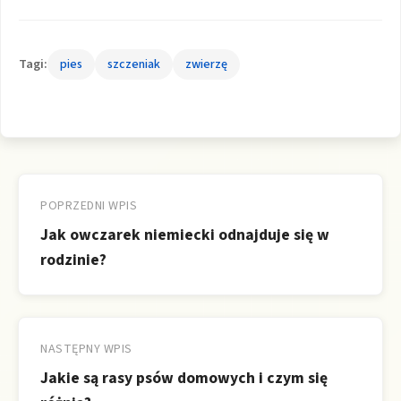
Tagi:
pies
szczeniak
zwierzę
Nawigacja
wpisu
POPRZEDNI WPIS
Jak owczarek niemiecki odnajduje się w
rodzinie?
NASTĘPNY WPIS
Jakie są rasy psów domowych i czym się