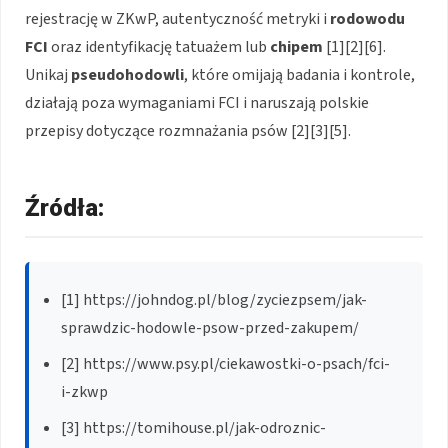
rejestrację w ZKwP, autentyczność metryki i
rodowodu
FCI
oraz identyfikację tatuażem lub
chipem
[1][2][6].
Unikaj
pseudohodowli
, które omijają badania i kontrole,
działają poza wymaganiami FCI i naruszają polskie
przepisy dotyczące rozmnażania psów [2][3][5].
Źródła:
[1] https://johndog.pl/blog/zyciezpsem/jak-
sprawdzic-hodowle-psow-przed-zakupem/
[2] https://www.psy.pl/ciekawostki-o-psach/fci-
i-zkwp
[3] https://tomihouse.pl/jak-odroznic-