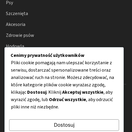
Psy
Szczenięta
Akcesoria
Zdrowie psów
Hodowla
Cenimy prywatność użytkowników
Porady
Pliki cookie pomagają nam ulepszać korzystanie z
serwisu, dostarczać spersonalizowane treści oraz
analizować ruch na stronie. Możesz zdecydować, na
Menu
które kategorie plików cookie wyrażasz zgodę,
klikając
Dostosuj
. Kliknij
Akceptuj wszystkie
, aby
O nas
wyrazić zgodę, lub
Odrzuć wszystkie
, aby odrzucić
Kontakt
pliki inne niż niezbędne.
Mapa strony
Dostosuj
Polityka prywatności