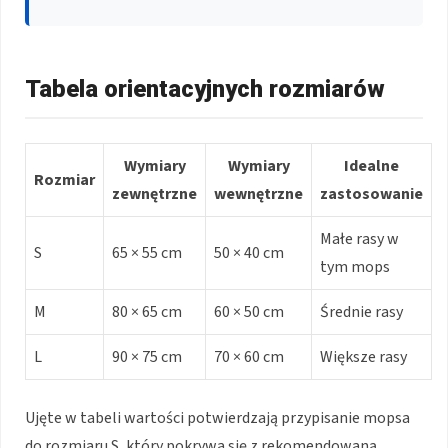
Tabela orientacyjnych rozmiarów
Wymiary
Wymiary
Idealne
Rozmiar
zewnętrzne
wewnętrzne
zastosowanie
Małe rasy w
S
65 × 55 cm
50 × 40 cm
tym mops
M
80 × 65 cm
60 × 50 cm
Średnie rasy
L
90 × 75 cm
70 × 60 cm
Większe rasy
Ujęte w tabeli wartości potwierdzają przypisanie mopsa
do rozmiaru S, który pokrywa się z rekomendowaną