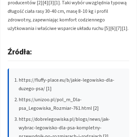
producentów [2][4][3][1]. Taki wybór uwzględnia typową
długość ciała rasy 30-40 cm, masę 8-10 kg i profil
zdrowotny, zapewniając komfort codziennego
użytkowania i właściwe wsparcie układu ruchu [5][6][7][1].
Źródła:
https://fluffy-place.eu/b/jakie-legowisko-dla-
duzego-psa/ [1]
https://unizoo.pl/pol_m_Dla-
psa_Legowiska_Rozmiar-761.html [2]
https://dobrelegowiska.pl/blogs/news/jak-
wybrac-legowisko-dla-psa-kompletny-
przewodnik-po-rozmiarach-i-rodzajach [3]