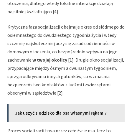
otoczenia, dlatego wtedy lokalne interakcje działają
najsilniej kształtująco [4].
Krytyczna faza socjalizacji obejmuje okres od siódmego do
osiemnastego do dwudziestego tygodnia życia i wtedy
szczenię najskuteczniej uczy się zasad codzienności w
domowym otoczeniu, co bezpośrednio wpływa na jego
zachowanie
w twojej okolicy
[1]. Drugie okno socjalizacji,
przypadające między ósmym a dwunastym tygodniem,
sprzyja odkrywaniu innych gatunków, co wzmacnia
bezpieczeństwo kontaktów z ludźmi i zwierzętami
obecnymi w sąsiedztwie [2].
Jak uszyć siedzisko dla psa własnymi rękami?
Proces socjalizacji trwa przez całe życie psa, lecz to