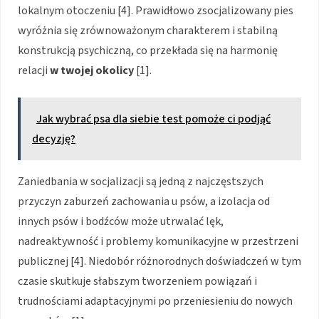
lokalnym otoczeniu [4]. Prawidłowo zsocjalizowany pies
wyróżnia się zrównoważonym charakterem i stabilną
konstrukcją psychiczną, co przekłada się na harmonię
relacji
w twojej okolicy
[1].
Jak wybrać psa dla siebie test pomoże ci podjąć
decyzję?
Zaniedbania w socjalizacji są jedną z najczęstszych
przyczyn zaburzeń zachowania u psów, a izolacja od
innych psów i bodźców może utrwalać lęk,
nadreaktywność i problemy komunikacyjne w przestrzeni
publicznej [4]. Niedobór różnorodnych doświadczeń w tym
czasie skutkuje słabszym tworzeniem powiązań i
trudnościami adaptacyjnymi po przeniesieniu do nowych