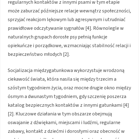
regularnych kontaktów z innymi psami w tym etapie
może zaburzać późniejsze relacje wewnątrz społeczności,
sprzyjać reakcjom lękowym lub agresywnym i utrudniać
prawidłowe odczytywanie sygnałów [4]. Równolegle w
naturalnych grupach dorosłe psy pełnią funkcje
opiekuńcze i porządkowe, wzmacniając stabilność relacji i
bezpieczeństwo młodych [2].
Socjalizacja międzygatunkowa wykorzystuje wrodzoną
ciekawość świata, która nasila się między trzecim a
szóstym tygodniem życia, oraz mocne drugie okno między
ósmym a dwunastym tygodniem, gdy szczenię poszerza
katalog bezpiecznych kontaktów z innymi gatunkami [4]
[2]. Kluczowe działania w tym obszarze obejmują
oswajanie z dźwiękami, miejscami i ludźmi, regularne
zabawy, kontakt z dziećmi i dorosłymi oraz obecność w