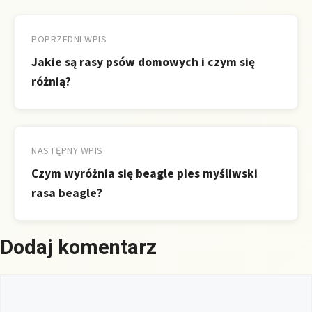
Nawigacja
wpisu
POPRZEDNI WPIS
Jakie są rasy psów domowych i czym się
różnią?
NASTĘPNY WPIS
Czym wyróżnia się beagle pies myśliwski
rasa beagle?
Dodaj komentarz
Komentarz