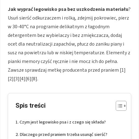
Jak wyprać legowisko psa
bez uszkodzenia materiału
?
Usuń sierść odkurzaczem i rolką, zdejmij pokrowiec, pierz
w 30-40°C na programie delikatnym z łagodnym
detergentem bez wybielaczy i bez zmiękczacza, dodaj
ocet dla neutralizacji zapachów, płucz do zaniku piany i
susz na powietrzu lub w niskiej temperaturze. Elementy z
pianki memory czyść ręcznie i nie mocz ich do pełna.
Zawsze sprawdzaj metkę producenta przed praniem [1]
[2][3][4][6][8].
Spis treści
Czym jest legowisko psa i z czego się składa?
Dlaczego przed praniem trzeba usunąć sierść?