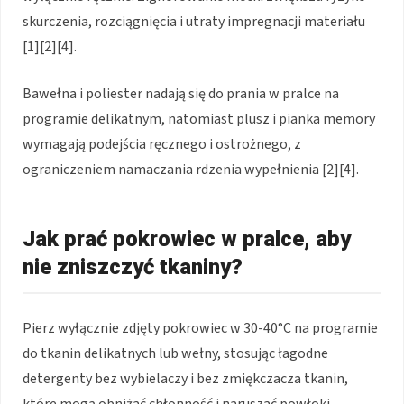
skurczenia, rozciągnięcia i utraty impregnacji materiału
[1][2][4].
Bawełna i poliester nadają się do prania w pralce na
programie delikatnym, natomiast plusz i pianka memory
wymagają podejścia ręcznego i ostrożnego, z
ograniczeniem namaczania rdzenia wypełnienia [2][4].
Jak prać pokrowiec w pralce, aby
nie zniszczyć tkaniny?
Pierz wyłącznie zdjęty pokrowiec w 30-40°C na programie
do tkanin delikatnych lub wełny, stosując łagodne
detergenty bez wybielaczy i bez zmiękczacza tkanin,
które mogą obniżać chłonność i naruszać powłoki