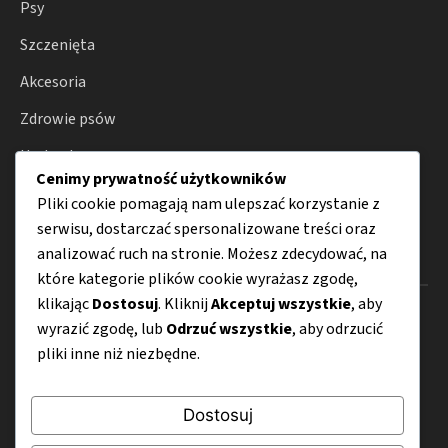
Psy
Szczenięta
Akcesoria
Zdrowie psów
Hodowla
Cenimy prywatność użytkowników
Porady
Pliki cookie pomagają nam ulepszać korzystanie z
serwisu, dostarczać spersonalizowane treści oraz
analizować ruch na stronie. Możesz zdecydować, na
Menu
które kategorie plików cookie wyrażasz zgodę,
klikając
Dostosuj
. Kliknij
Akceptuj wszystkie
, aby
O nas
wyrazić zgodę, lub
Odrzuć wszystkie
, aby odrzucić
pliki inne niż niezbędne.
Kontakt
Mapa strony
Dostosuj
Polityka prywatności