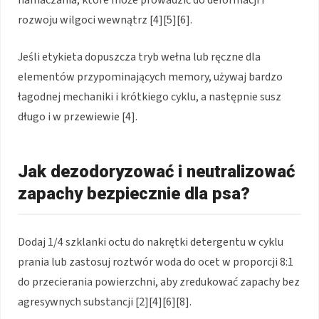
rozwoju wilgoci wewnątrz [4][5][6].
Jeśli etykieta dopuszcza tryb wełna lub ręczne dla
elementów przypominających memory, używaj bardzo
łagodnej mechaniki i krótkiego cyklu, a następnie susz
długo i w przewiewie [4].
Jak dezodoryzować i neutralizować
zapachy bezpiecznie dla psa?
Dodaj 1/4 szklanki octu do nakrętki detergentu w cyklu
prania lub zastosuj roztwór woda do ocet w proporcji 8:1
do przecierania powierzchni, aby zredukować zapachy bez
agresywnych substancji [2][4][6][8].