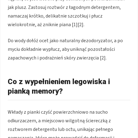
jak plusz. Zastosuj roztwór z łagodnym detergentem,
namaczaj krótko, delikatnie szczotkuj i płucz
wielokrotnie, aż zniknie piana [1][2].
Do wody dołóż ocet jako naturalny dezodoryzator, a po
myciu dokładnie wypłucz, aby uniknąć pozostałości
zapachowych i podrażnień skóry zwierzęcia [2].
Co z wypełnieniem legowiska i
pianką memory?
Wkłady z pianki czyść powierzchniowo na sucho
odkurzaczem, a miejscowo wilgotną ściereczką z
roztworem detergentu lub octu, unikając pełnego
namaczania, które może prowadzić do deformacji i