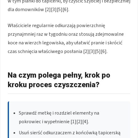
w tym pianki do tapicerki, by czyścić szybciej i bezpieczniej
dla domowników [2][3][5][6].
Właściciele regularnie odkurzają powierzchnię
przynajmniej raz w tygodniu oraz stosują zdejmowalne
koce na wierzch legowiska, aby ułatwić pranie i skrócić
czas schnięcia właściwego posłania [2][3][5][6].
Na czym polega pełny, krok po
kroku proces czyszczenia?
Sprawdź metkę i rozdziel elementy na
pokrowiec i wypełnienie [1][2][4].
Usuń sierść odkurzaczem z końcówką tapicerską