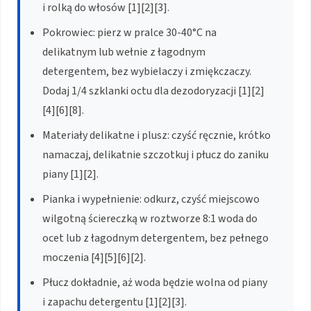
i rolką do włosów [1][2][3].
Pokrowiec: pierz w pralce 30-40°C na
delikatnym lub wełnie z łagodnym
detergentem, bez wybielaczy i zmiękczaczy.
Dodaj 1/4 szklanki octu dla dezodoryzacji [1][2]
[4][6][8].
Materiały delikatne i plusz: czyść ręcznie, krótko
namaczaj, delikatnie szczotkuj i płucz do zaniku
piany [1][2].
Pianka i wypełnienie: odkurz, czyść miejscowo
wilgotną ściereczką w roztworze 8:1 woda do
ocet lub z łagodnym detergentem, bez pełnego
moczenia [4][5][6][2].
Płucz dokładnie, aż woda będzie wolna od piany
i zapachu detergentu [1][2][3].