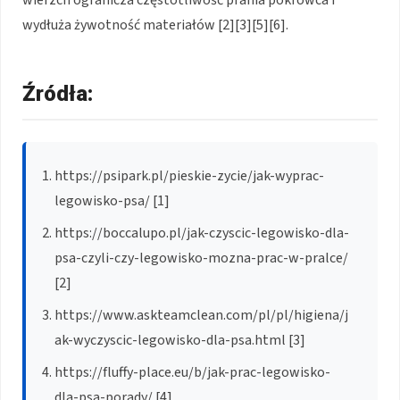
wydłuża żywotność materiałów [2][3][5][6].
Źródła:
https://psipark.pl/pieskie-zycie/jak-wyprac-
legowisko-psa/ [1]
https://boccalupo.pl/jak-czyscic-legowisko-dla-
psa-czyli-czy-legowisko-mozna-prac-w-pralce/
[2]
https://www.askteamclean.com/pl/pl/higiena/j
ak-wyczyscic-legowisko-dla-psa.html [3]
https://fluffy-place.eu/b/jak-prac-legowisko-
dla-psa-porady/ [4]