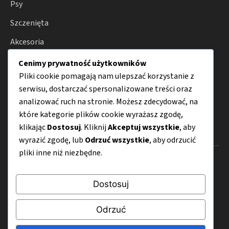
Psy
Szczenięta
Akcesoria
Zdrowie psów
Cenimy prywatność użytkowników
Pliki cookie pomagają nam ulepszać korzystanie z
Hodowla
serwisu, dostarczać spersonalizowane treści oraz
Porady
analizować ruch na stronie. Możesz zdecydować, na
które kategorie plików cookie wyrażasz zgodę,
klikając
Dostosuj
. Kliknij
Akceptuj wszystkie
, aby
Menu
wyrazić zgodę, lub
Odrzuć wszystkie
, aby odrzucić
pliki inne niż niezbędne.
O nas
Kontakt
Dostosuj
Mapa strony
Odrzuć
Polityka prywatności