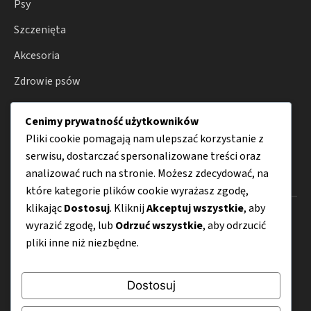
Psy
Szczenięta
Akcesoria
Zdrowie psów
Hodowla
Cenimy prywatność użytkowników
Porady
Pliki cookie pomagają nam ulepszać korzystanie z
serwisu, dostarczać spersonalizowane treści oraz
analizować ruch na stronie. Możesz zdecydować, na
Menu
które kategorie plików cookie wyrażasz zgodę,
klikając
Dostosuj
. Kliknij
Akceptuj wszystkie
, aby
O nas
wyrazić zgodę, lub
Odrzuć wszystkie
, aby odrzucić
pliki inne niż niezbędne.
Kontakt
Mapa strony
Dostosuj
Polityka prywatności