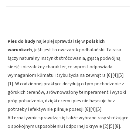
Pies do budy
najlepiej sprawdzi się w
polskich
warunkach
, jeśli jest to owczarek podhalański. Ta rasa
łączy naturalny instynkt stróżowania, gęstą podwójną
sierść i niezależny charakter, co wprost odpowiada
wymaganiom klimatu i trybu życia na zewnątrz [6][4][5]
[1]. W codziennej praktyce decydują o tym pochodzenie z
górskich terenów, zrównoważony temperament i wysoki
próg pobudzenia, dzięki czemu pies nie hałasuje bez
potrzeby i efektywnie pilnuje posesji [6][4][5].
Alternatywnie sprawdzą się także wybrane rasy stróżujące
o spokojnym usposobieniu i odpornej okrywie [2][5][8].