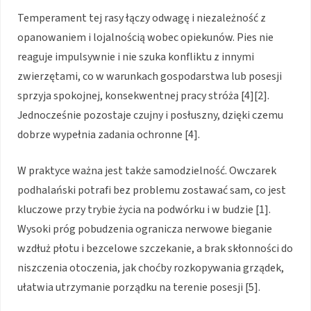
Temperament tej rasy łączy odwagę i niezależność z
opanowaniem i lojalnością wobec opiekunów. Pies nie
reaguje impulsywnie i nie szuka konfliktu z innymi
zwierzętami, co w warunkach gospodarstwa lub posesji
sprzyja spokojnej, konsekwentnej pracy stróża [4][2].
Jednocześnie pozostaje czujny i posłuszny, dzięki czemu
dobrze wypełnia zadania ochronne [4].
W praktyce ważna jest także samodzielność. Owczarek
podhalański potrafi bez problemu zostawać sam, co jest
kluczowe przy trybie życia na podwórku i w budzie [1].
Wysoki próg pobudzenia ogranicza nerwowe bieganie
wzdłuż płotu i bezcelowe szczekanie, a brak skłonności do
niszczenia otoczenia, jak choćby rozkopywania grządek,
ułatwia utrzymanie porządku na terenie posesji [5].