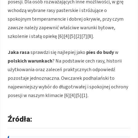
posesji. Dla osób rozważających inne możliwości, w grę
wchodzą wybrane rasy pasterskie i stróżujące o
spokojnym temperamencie i dobrej okrywie, przy czym
zawsze należy zapewnić właściwe warunki bytowe,
szkolenie i stałą opiekę [6][4][5][2][7][8].
Jaka rasa
sprawdzi się najlepiej jako
pies do budy
w
polskich warunkach
? Na podstawie cech rasy, historii
użytkowania oraz zaleceń praktycznych odpowiedź
pozostaje jednoznaczna. Owczarek podhalański to
najpewniejszy wybór do długotrwałej i spokojnej ochrony
posesji w naszym klimacie [6][4][5][1].
Źródła: