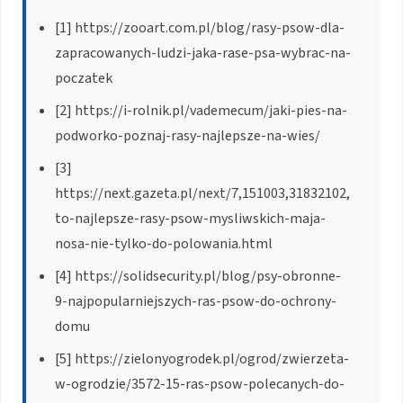
[1] https://zooart.com.pl/blog/rasy-psow-dla-
zapracowanych-ludzi-jaka-rase-psa-wybrac-na-
poczatek
[2] https://i-rolnik.pl/vademecum/jaki-pies-na-
podworko-poznaj-rasy-najlepsze-na-wies/
[3]
https://next.gazeta.pl/next/7,151003,31832102,
to-najlepsze-rasy-psow-mysliwskich-maja-
nosa-nie-tylko-do-polowania.html
[4] https://solidsecurity.pl/blog/psy-obronne-
9-najpopularniejszych-ras-psow-do-ochrony-
domu
[5] https://zielonyogrodek.pl/ogrod/zwierzeta-
w-ogrodzie/3572-15-ras-psow-polecanych-do-