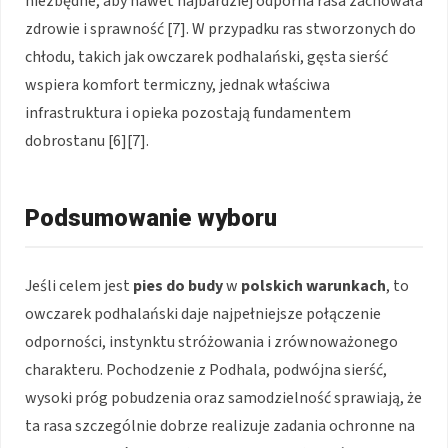
niezbędne, aby nawet najbardziej odporna rasa zachowała
zdrowie i sprawność [7]. W przypadku ras stworzonych do
chłodu, takich jak owczarek podhalański, gęsta sierść
wspiera komfort termiczny, jednak właściwa
infrastruktura i opieka pozostają fundamentem
dobrostanu [6][7].
Podsumowanie wyboru
Jeśli celem jest
pies do budy
w
polskich warunkach
, to
owczarek podhalański daje najpełniejsze połączenie
odporności, instynktu stróżowania i zrównoważonego
charakteru. Pochodzenie z Podhala, podwójna sierść,
wysoki próg pobudzenia oraz samodzielność sprawiają, że
ta rasa szczególnie dobrze realizuje zadania ochronne na