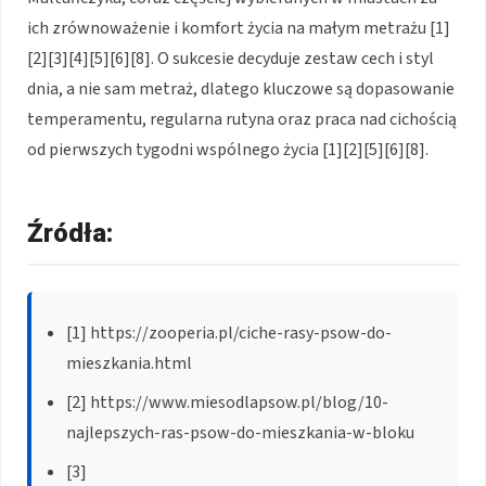
ich zrównoważenie i komfort życia na małym metrażu [1]
[2][3][4][5][6][8]. O sukcesie decyduje zestaw cech i styl
dnia, a nie sam metraż, dlatego kluczowe są dopasowanie
temperamentu, regularna rutyna oraz praca nad cichością
od pierwszych tygodni wspólnego życia [1][2][5][6][8].
Źródła:
[1] https://zooperia.pl/ciche-rasy-psow-do-
mieszkania.html
[2] https://www.miesodlapsow.pl/blog/10-
najlepszych-ras-psow-do-mieszkania-w-bloku
[3]