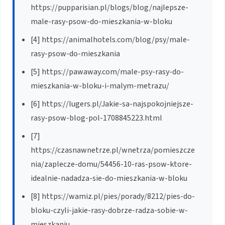
https://pupparisian.pl/blogs/blog/najlepsze-
male-rasy-psow-do-mieszkania-w-bloku
[4] https://animalhotels.com/blog/psy/male-
rasy-psow-do-mieszkania
[5] https://pawaway.com/male-psy-rasy-do-
mieszkania-w-bloku-i-malym-metrazu/
[6] https://lugers.pl/Jakie-sa-najspokojniejsze-
rasy-psow-blog-pol-1708845223.html
[7]
https://czasnawnetrze.pl/wnetrza/pomieszcze
nia/zaplecze-domu/54456-10-ras-psow-ktore-
idealnie-nadadza-sie-do-mieszkania-w-bloku
[8] https://wamiz.pl/pies/porady/8212/pies-do-
bloku-czyli-jakie-rasy-dobrze-radza-sobie-w-
mieszkaniu