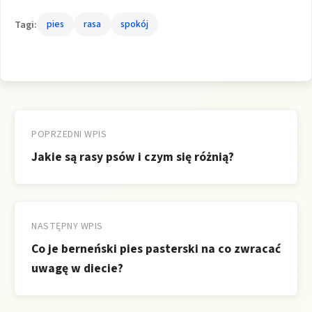
Tagi:
pies
rasa
spokój
Nawigacja
wpisu
POPRZEDNI WPIS
Jakie są rasy psów i czym się różnią?
NASTĘPNY WPIS
Co je berneński pies pasterski na co zwracać
uwagę w diecie?