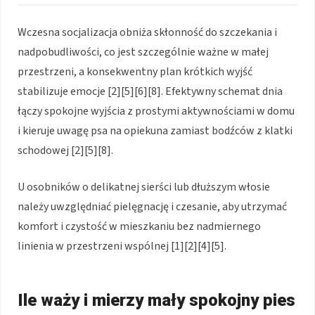
Wczesna socjalizacja obniża skłonność do szczekania i
nadpobudliwości, co jest szczególnie ważne w małej
przestrzeni, a konsekwentny plan krótkich wyjść
stabilizuje emocje [2][5][6][8]. Efektywny schemat dnia
łączy spokojne wyjścia z prostymi aktywnościami w domu
i kieruje uwagę psa na opiekuna zamiast bodźców z klatki
schodowej [2][5][8].
U osobników o delikatnej sierści lub dłuższym włosie
należy uwzględniać pielęgnację i czesanie, aby utrzymać
komfort i czystość w mieszkaniu bez nadmiernego
linienia w przestrzeni wspólnej [1][2][4][5].
Ile waży i mierzy mały spokojny pies