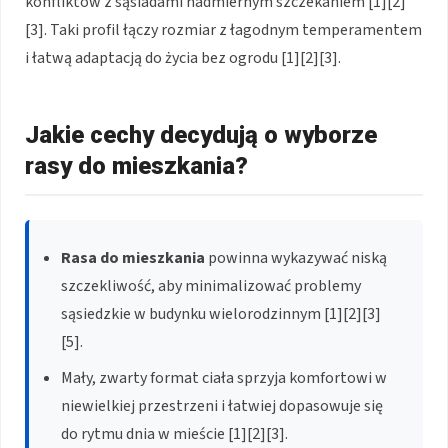
konfliktów z sąsiadami nadmiernym szczekaniem [1][2]
[3]. Taki profil łączy rozmiar z łagodnym temperamentem
i łatwą adaptacją do życia bez ogrodu [1][2][3].
Jakie cechy decydują o wyborze
rasy do mieszkania?
Rasa do mieszkania
powinna wykazywać niską
szczekliwość, aby minimalizować problemy
sąsiedzkie w budynku wielorodzinnym [1][2][3]
[5].
Mały, zwarty format ciała sprzyja komfortowi w
niewielkiej przestrzeni i łatwiej dopasowuje się
do rytmu dnia w mieście [1][2][3].