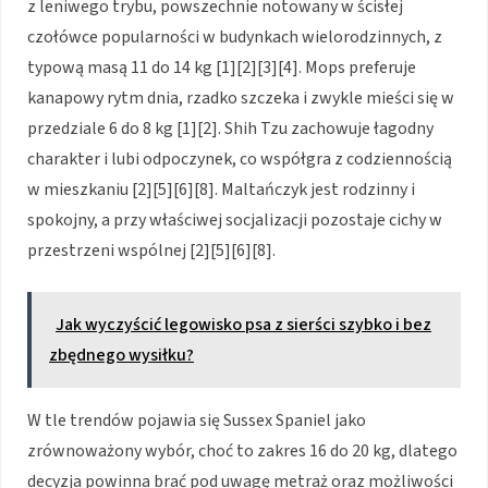
z leniwego trybu, powszechnie notowany w ścisłej
czołówce popularności w budynkach wielorodzinnych, z
typową masą 11 do 14 kg [1][2][3][4]. Mops preferuje
kanapowy rytm dnia, rzadko szczeka i zwykle mieści się w
przedziale 6 do 8 kg [1][2]. Shih Tzu zachowuje łagodny
charakter i lubi odpoczynek, co współgra z codziennością
w mieszkaniu [2][5][6][8]. Maltańczyk jest rodzinny i
spokojny, a przy właściwej socjalizacji pozostaje cichy w
przestrzeni wspólnej [2][5][6][8].
Jak wyczyścić legowisko psa z sierści szybko i bez
zbędnego wysiłku?
W tle trendów pojawia się Sussex Spaniel jako
zrównoważony wybór, choć to zakres 16 do 20 kg, dlatego
decyzja powinna brać pod uwagę metraż oraz możliwości