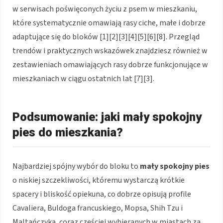
w serwisach poświęconych życiu z psem w mieszkaniu,
które systematycznie omawiają rasy ciche, małe i dobrze
adaptujące się do bloków [1][2][3][4][5][6][8]. Przegląd
trendów i praktycznych wskazówek znajdziesz również w
zestawieniach omawiających rasy dobrze funkcjonujące w
mieszkaniach w ciągu ostatnich lat [7][3].
Podsumowanie: jaki mały spokojny
pies do mieszkania?
Najbardziej spójny wybór do bloku to
mały spokojny pies
o niskiej szczekliwości, któremu wystarczą krótkie
spacery i bliskość opiekuna, co dobrze opisują profile
Cavaliera, Buldoga francuskiego, Mopsa, Shih Tzu i
Maltańczyka, coraz częściej wybieranych w miastach za