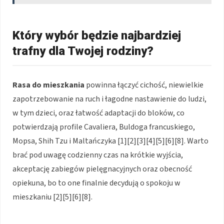
Który wybór będzie najbardziej
trafny dla Twojej rodziny?
Rasa do mieszkania
powinna łączyć cichość, niewielkie
zapotrzebowanie na ruch i łagodne nastawienie do ludzi,
w tym dzieci, oraz łatwość adaptacji do bloków, co
potwierdzają profile Cavaliera, Buldoga francuskiego,
Mopsa, Shih Tzu i Maltańczyka [1][2][3][4][5][6][8]. Warto
brać pod uwagę codzienny czas na krótkie wyjścia,
akceptację zabiegów pielęgnacyjnych oraz obecność
opiekuna, bo to one finalnie decydują o spokoju w
mieszkaniu [2][5][6][8].