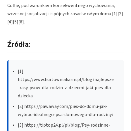
Collie, pod warunkiem konsekwentnego wychowania,
wczesnej socjalizacji i spójnych zasad w całym domu [1][2]
[4][5][6].
Źródła:
[1]
https://www.hurtowniakarm.pl/blog/najlepsze
-rasy-psow-dla-rodzin-z-dziecmi-jaki-pies-dla-
dziecka
[2] https://pawaway.com/pies-do-domu-jak-
wybrac-idealnego-psa-domowego-dla-rodziny/
[3] https://tiptop24.pl/pl/blog/Psy-rodzinne-