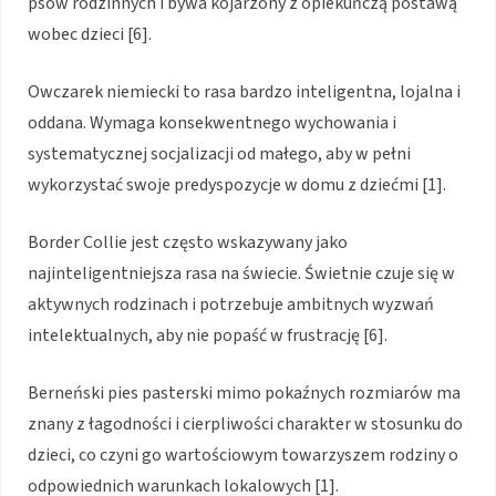
psów rodzinnych i bywa kojarzony z opiekuńczą postawą
wobec dzieci [6].
Owczarek niemiecki to rasa bardzo inteligentna, lojalna i
oddana. Wymaga konsekwentnego wychowania i
systematycznej socjalizacji od małego, aby w pełni
wykorzystać swoje predyspozycje w domu z dziećmi [1].
Border Collie jest często wskazywany jako
najinteligentniejsza rasa na świecie. Świetnie czuje się w
aktywnych rodzinach i potrzebuje ambitnych wyzwań
intelektualnych, aby nie popaść w frustrację [6].
Berneński pies pasterski mimo pokaźnych rozmiarów ma
znany z łagodności i cierpliwości charakter w stosunku do
dzieci, co czyni go wartościowym towarzyszem rodziny o
odpowiednich warunkach lokalowych [1].