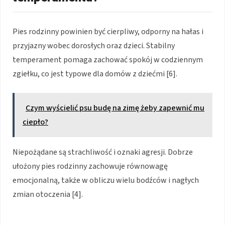
Pies rodzinny powinien być cierpliwy, odporny na hałas i
przyjazny wobec dorosłych oraz dzieci. Stabilny
temperament pomaga zachować spokój w codziennym
zgiełku, co jest typowe dla domów z dziećmi [6].
Czym wyścielić psu budę na zimę żeby zapewnić mu
ciepło?
Niepożądane są strachliwość i oznaki agresji. Dobrze
ułożony pies rodzinny zachowuje równowagę
emocjonalną, także w obliczu wielu bodźców i nagłych
zmian otoczenia [4].