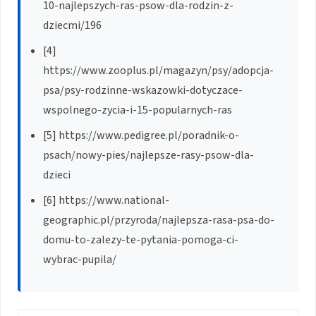
10-najlepszych-ras-psow-dla-rodzin-z-
dziecmi/196
[4]
https://www.zooplus.pl/magazyn/psy/adopcja-
psa/psy-rodzinne-wskazowki-dotyczace-
wspolnego-zycia-i-15-popularnych-ras
[5] https://www.pedigree.pl/poradnik-o-
psach/nowy-pies/najlepsze-rasy-psow-dla-
dzieci
[6] https://www.national-
geographic.pl/przyroda/najlepsza-rasa-psa-do-
domu-to-zalezy-te-pytania-pomoga-ci-
wybrac-pupila/