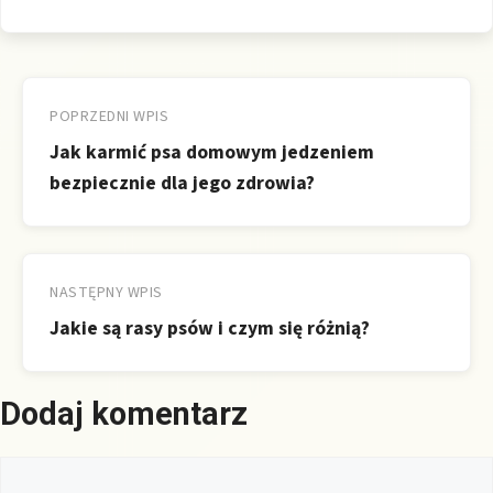
Nawigacja
wpisu
POPRZEDNI WPIS
Jak karmić psa domowym jedzeniem
bezpiecznie dla jego zdrowia?
NASTĘPNY WPIS
Jakie są rasy psów i czym się różnią?
Dodaj komentarz
Komentarz