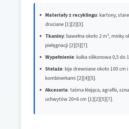
Materiały z recyklingu
: kartony, star
druciane [1][2][3].
Tkaniny
: bawełna około 2 m², minky 
pielęgnacji [2][5][7].
Wypełnienie
: kulka silikonowa 0,5 do 
Stelaże
: kije drewniane około 100 cm
kombinerkami [2][4][5].
Akcesoria
: taśma klejąca, agrafki, sznu
uchwytów 20×6 cm [1][2][5][7].