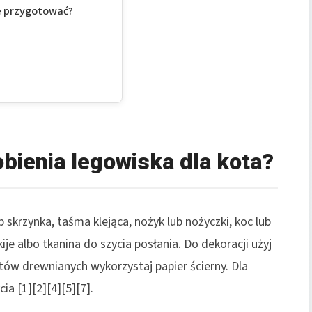
je przygotować?
bienia legowiska dla kota?
skrzynka, taśma klejąca, nożyk lub nożyczki, koc lub
je albo tkanina do szycia posłania. Do dekoracji użyj
tów drewnianych wykorzystaj papier ścierny. Dla
ia [1][2][4][5][7].