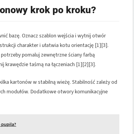
tonowy krok po kroku?
nić bazę. Oznacz szablon wejścia i wytnij otwór
rukcji charakter i ułatwia kotu orientację [1][3].
 potrzeby pomaluj zewnętrzne ściany farbą
ij krawędzie taśmą na łączeniach [1][2][3].
lka kartonów w stabilną wieżę. Stabilność zależy od
zonych modułów. Dodatkowe otwory komunikacyjne
 pupila?