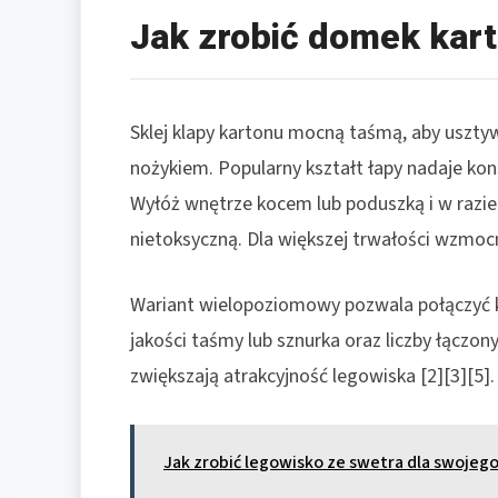
Jak zrobić domek kar
Sklej klapy kartonu mocną taśmą, aby usztyw
nożykiem. Popularny kształt łapy nadaje konst
Wyłóż wnętrze kocem lub poduszką i w razie
nietoksyczną. Dla większej trwałości wzmocn
Wariant wielopoziomowy pozwala połączyć ki
jakości taśmy lub sznurka oraz liczby łąc
zwiększają atrakcyjność legowiska [2][3][5].
Jak zrobić legowisko ze swetra dla swojego