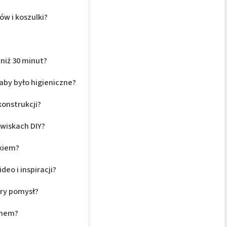
w i koszulki?
 niż 30 minut?
 aby było higieniczne?
konstrukcji?
wiskach DIY?
skiem?
eo i inspiracji?
ry pomysł?
onem?