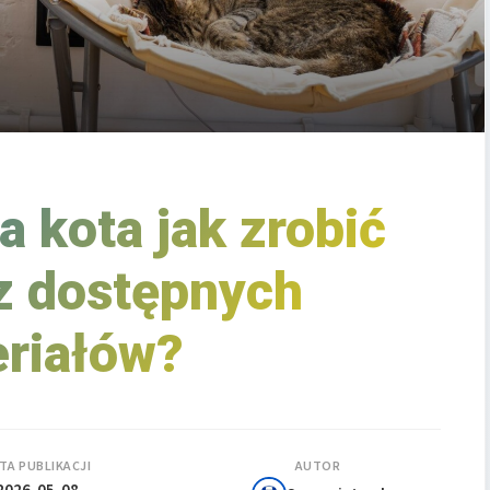
a kota jak zrobić
 dostępnych
riałów?
TA PUBLIKACJI
AUTOR
2026-05-08