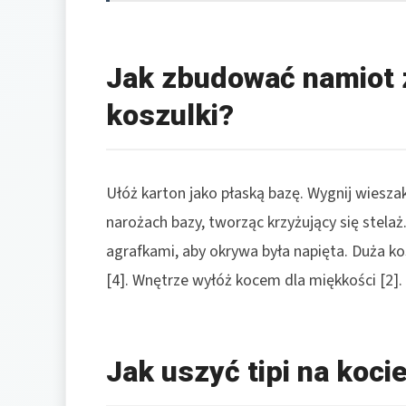
Jak zbudować namiot z
koszulki?
Ułóż karton jako płaską bazę. Wygnij wiesza
narożach bazy, tworząc krzyżujący się stelaż
agrafkami, aby okrywa była napięta. Duża k
[4]. Wnętrze wyłóż kocem dla miękkości [2].
Jak uszyć tipi na koci