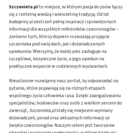
Szczenieta.pl
to miejsce, w którym pasja do psów łączy
się z rzetelną wiedzą i wieloletnią tradycją. Od lat
budujemy przestrzeń pełną inspiracji i sprawdzonych
informacji dla wszystkich miłośników czworonogów –
zarówno tych, którzy dopiero rozważają przyjęcie
szczeniaka pod swój dach, jak i doświadczonych
opiekunów. Wierzymy, że każdy pies zasługuje na
szczęśliwe, bezpieczne życie, a jego opiekun na
praktyczne wsparcie w codziennych wyzwaniach.
Nieustannie rozwijamy nasz portal, by odpowiadać na
pytania, które pojawiają się na różnych etapach
wspólnego życia człowieka i psa. Dzięki zaangażowaniu
specjalistów, hodowców oraz osób z wielkim sercem do
zwierząt,
Szczenieta.pl
stały się miejscem wymiany
doświadczeń, porad oraz aktualnych informacji ze
świata czworonogów. Naszym celem jest tworzenie
otwartej i przyjaznej społeczności, w której każdy psi