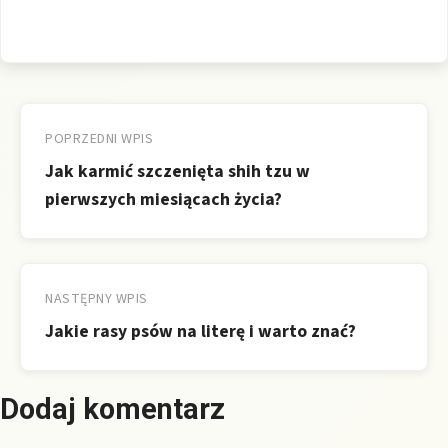
Nawigacja
wpisu
POPRZEDNI WPIS
Jak karmić szczenięta shih tzu w
pierwszych miesiącach życia?
NASTĘPNY WPIS
Jakie rasy psów na literę i warto znać?
Dodaj komentarz