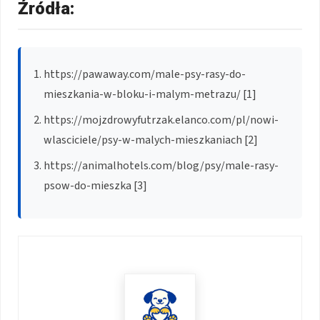
Źródła:
https://pawaway.com/male-psy-rasy-do-
mieszkania-w-bloku-i-malym-metrazu/ [1]
https://mojzdrowyfutrzak.elanco.com/pl/nowi-
wlasciciele/psy-w-malych-mieszkaniach [2]
https://animalhotels.com/blog/psy/male-rasy-
psow-do-mieszka [3]