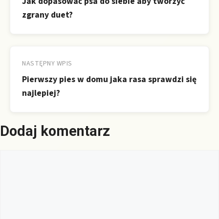
Jak dopasować psa do siebie aby tworzyć
zgrany duet?
NASTĘPNY WPIS
Pierwszy pies w domu jaka rasa sprawdzi się
najlepiej?
Dodaj komentarz
Komentarz