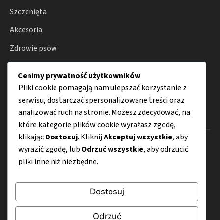
Szczenięta
Akcesoria
Zdrowie psów
Hodowla
Cenimy prywatność użytkowników
Porady
Pliki cookie pomagają nam ulepszać korzystanie z
serwisu, dostarczać spersonalizowane treści oraz
analizować ruch na stronie. Możesz zdecydować, na
Menu
które kategorie plików cookie wyrażasz zgodę,
klikając
Dostosuj
. Kliknij
Akceptuj wszystkie
, aby
O nas
wyrazić zgodę, lub
Odrzuć wszystkie
, aby odrzucić
pliki inne niż niezbędne.
Kontakt
Mapa strony
Dostosuj
Polityka prywatności
Odrzuć