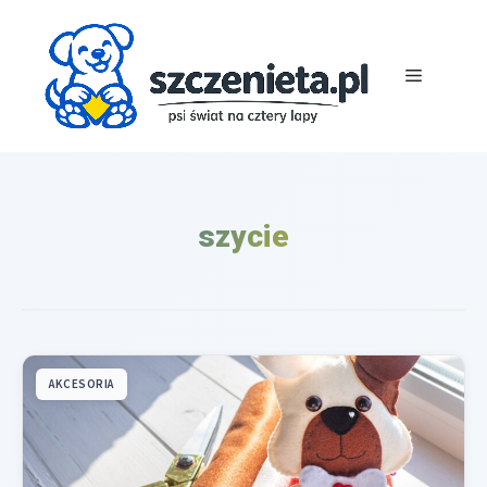
Przejdź
do
treści
Menu
szycie
AKCESORIA