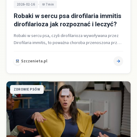
•
2026-02-16
7 min
Robaki w sercu psa dirofilaria immitis
dirofilarioza jak rozpoznać i leczyć?
Robaki w sercu psa, czyli dirofilarioza wywoływana przez
Dirofilaria immitis, to poważna choroba przenoszona przez
komary i zagrażająca układowi sercowo…
Szczenieta.pl
ZDROWIE PSÓW