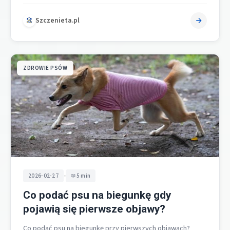
alkoholu, załóż jałowy opatrunek i jak najszybciej
skontaktuj…
Szczenieta.pl
ZDROWIE PSÓW
•
2026-02-27
5 min
Co podać psu na biegunkę gdy
pojawią się pierwsze objawy?
Co podać psu na biegunkę przy pierwszych objawach?