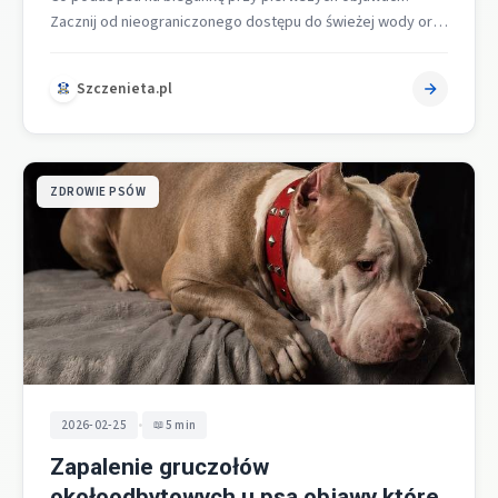
Zacznij od nieograniczonego dostępu do świeżej wody oraz
wprowadź dieta lekkostrawna na…
Szczenieta.pl
ZDROWIE PSÓW
•
2026-02-25
5 min
Zapalenie gruczołów
okołoodbytowych u psa objawy które