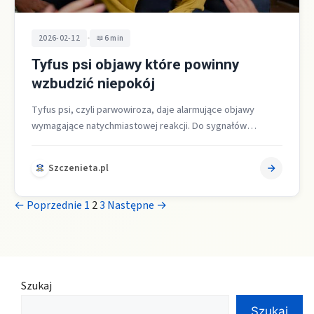
•
2026-02-12
6 min
Tyfus psi objawy które powinny
wzbudzić niepokój
Tyfus psi, czyli parwowiroza, daje alarmujące objawy
wymagające natychmiastowej reakcji. Do sygnałów
najwyższego ryzyka należą krwawe biegunki o cuchnącym
zapachu,…
Szczenieta.pl
← Poprzednie
1
2
3
Następne →
Szukaj
Szukaj