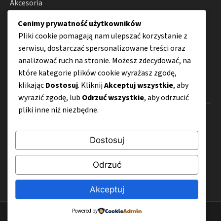
Akcesoria
Zdrowie psów
Cenimy prywatność użytkowników
Pliki cookie pomagają nam ulepszać korzystanie z
Hodowla
serwisu, dostarczać spersonalizowane treści oraz
Porady
analizować ruch na stronie. Możesz zdecydować, na
które kategorie plików cookie wyrażasz zgodę,
klikając
Dostosuj
. Kliknij
Akceptuj wszystkie
, aby
Menu
wyrazić zgodę, lub
Odrzuć wszystkie
, aby odrzucić
pliki inne niż niezbędne.
O nas
Kontakt
Dostosuj
Mapa strony
Odrzuć
Polityka prywatności
Akceptuj
Powered by
© 2026 Szczenieta.pl